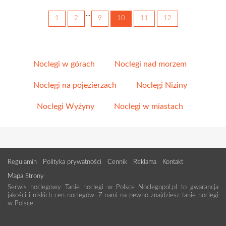
...
1
2
9
10
11
12
Noclegi w górach
Noclegi nad morzem
Noclegi na pojezierzach
Noclegi Niziny
Noclegi Wyżyny
Noclegi w miastach
Regulamin
Polityka prywatności
Cennik
Reklama
Kontakt
Mapa Strony
Serwis noclegowy Tanie noclegi w Polsce Noclegopol.pl to gwarancja
jakości i niskich cen noclegów. Z nami na pewno znajdziesz tanie noclegi
w Polsce.