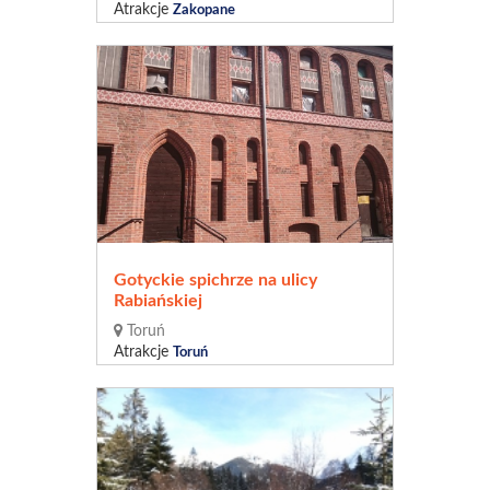
Atrakcje
Zakopane
Gotyckie spichrze na ulicy
Rabiańskiej
Toruń
Atrakcje
Toruń