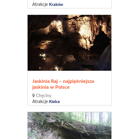
Atrakcje
Kraków
Jaskinia Raj – najpiękniejsza
jaskinia w Polsce
Chęciny
Atrakcje
Kielce