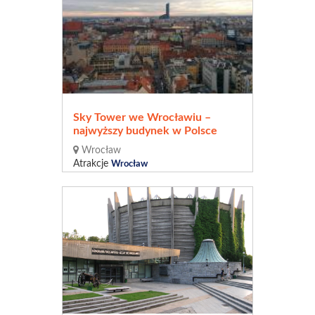
Sky Tower we Wrocławiu –
najwyższy budynek w Polsce
Wrocław
Atrakcje
Wrocław