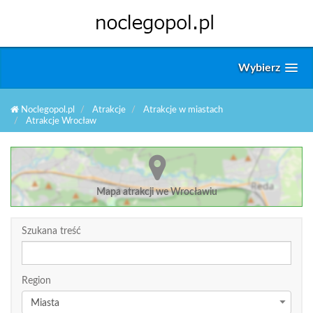
Wybierz
Noclegopol.pl
Atrakcje
Atrakcje w miastach
Atrakcje Wrocław
Mapa atrakcji we Wrocławiu
Szukana treść
Region
Miasta