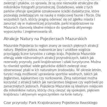
zwierząt i ptaków, co sprawia, że są one niezwykle atrakcyjne dla
miłośników fotografii przyrodniczej. Dodatkowo, wiele z tych
parków oferuje specjalnie oznakowane ścieżki dydaktyczne, które
pozwalają zwiedzającym na naukę o miejscowej faunie i florze. Dla
wszystkich tych, którzy pragną oderwać się od zgiełku miasta i
zanurzyć się w malowniczej przyrodzie, parki krajobrazowe na
Mazurach stanowią idealne miejsce do spędzenia aktywnego
wypoczynku i zregenerowania sił.
Atrakcje Natury na Pojezierzach Mazurskich
Mazurskie Pojezierza to region znany ze swoich pięknych atrakcji
natury. Błękitne jeziora, malownicze lasy i urokliwe wzgórza
przyciągają liczne turystów z całego kraju. Pojezierza Mazurskie
oferują wiele różnorodnych atrakcji przyrodniczych, takich jak
rezerwaty przyrody, parki krajobrazowe i szlaki turystyczne. Można
tu również spotkać wiele gatunków dzikich zwierząt oraz
obserwować ptaki w ich naturalnym środowisku. W okresie letnim,
turyści mają możliwość uprawiania sportów wodnych, takich jak
żeglarstwo, kajakarstwo czy nurkowanie. Zimą natomiast można
korzystać z atrakcji takich jak narciarstwo biegowe czy wędrówki po
zamarzniętych jeziorach. Pojezierza Mazurskie są idealnym miejscem
dla miłośników natury, którzy chcą cieszyć się spokojem, pięknem
krajobrazu i aktywnym wypoczynkiem na łonie natury.
Czar przyrody: Park Krajobrazowy Pojezierza Iławskiego