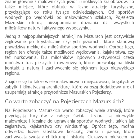
znane głównie z malowniczych jezior i urokliwych krajobrazów. To
także miejsce, które obfituje w liczne atrakcje turystyczne,
przyciągające co roku tysiące odwiedzających. Od sportów
wodnych po wędrówki po malowniczych szlakach, Pojezierza
Mazurskie oferują niezapomniane doznania dla wszystkich
miłośników natury i aktywnego wypoczynku.
Jedną z najpopularniejszych atrakcji na Mazurach jest oczywiście
żeglowanie po krystalicznie czystych jeziorach, które stanowią
prawdziwą mekkę dla miłośników sportów wodnych. Oprócz tego,
region ten oferuje także możliwość wędkowania, kajakarstwa, czy
też nurkowania. Dla miłośników lądowych aktywności czeka
mnóstwo tras pieszych i rowerowych, które pozwalają na bliski
kontakt z naturą i zachwycenie się pięknem tego niezwykłego
regionu.
Znajdzie się tu także wiele malowniczych miejscowości, bogatych w
zabytki i klimatyczną architekturę, które wnoszą dodatkowy urok i
uzupełniają atrakcje przyrodnicze Mazurskich Pojezierzy.
Co warto zobaczyć na Pojezierzach Mazurskich?
Na Pojezierzach Mazurskich warto zobaczyć wiele atrakcji, które
przyciągają turystów z całego świata. Jeziora są niezwykle
malownicze i idealne do uprawiania sportów wodnych, takich jak
żeglarstwo, kajakarstwo czy windsurfing. Oprócz tego, można
odwiedzić liczne zabytkowe kościoły, zamki i pałace, które
zachwycają swoją architekturą i historią. Ciekawym miejscem na