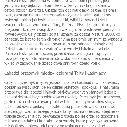
Puszcza Piska, położona w północno-wschodniej Polsce, jest
jednym z największych kompleksów leśnych w kraju i stanowi
ostoję dzikich zwierząt. Obszar ten obejmuje lasy, bagna, jeziora i
rzeki, tworząc naturalne środowisko życia dla wielu gatunków
zwierząt, takich jak łosie, jelenie, dziki, wilki i żurawie. Dzięki
swojemu bogactwu fauny i flory, Puszcza Piska jest popularnym
miejscem do obserwacji dzikich zwierząt oraz wędrówek pieszych i
rowerowych. Cały obszar został uznany za obszar Natura 2000, co
oznacza, że jest to teren chroniony na poziomie unijnym ze względu
na swoje znaczenie dla zachowania różnorodności biologicznej.
Dzięki staraniom konserwatorów przyrody i lokalnych władz,
Puszcza Piska jest miejscem, gdzie dzikie zwierzęta mogą żyć i
rozwijać się w naturalnym środowisku, co stanowi nieoceniony
wkład w zachowanie dziedzictwa przyrodniczego Polski.
Łabędzi przesmyk między jeziorami Tałty i Łaśmiady
Łabędzi przesmyk między jeziorami Tałty i Łaśmiady to malowniczy
obszar na Mazurach, pełen dzikiej przyrody i spokoju. Ta naturalna
przeprawa dla łabędzi i innych ptaków wodnych stanowi jeden z
najbardziej urokliwych widoków w okolicy. Przesmyk jest miejscem,
gdzie można obserwować ptaki w ich naturalnym środowisku, a
także podziwiać piękną i niezakłóconą przez człowieka scenerię.
Spacerując wzdłuż brzegu jeziora Tałty, można obejrzeć łabędzie w
trakcie żerowania czy pływające z gracją po jeziorze. To doskonałe
miejsce do relaksu i kontaktu z przyrodą, które przyciąga zarówno
miłośników ptaków, jak i osoby poszukujące odskoczni od