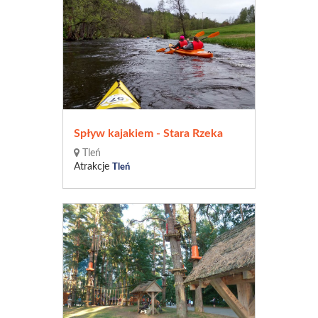
Spływ kajakiem - Stara Rzeka
Tleń
Atrakcje
Tleń