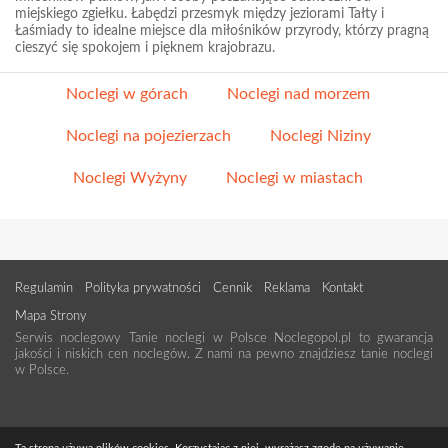
miejskiego zgiełku. Łabędzi przesmyk między jeziorami Tałty i
Łaśmiady to idealne miejsce dla miłośników przyrody, którzy pragną
cieszyć się spokojem i pięknem krajobrazu.
Noclegi w górach
Noclegi nad morzem
Noclegi na pojezierzach
Noclegi Niziny
Noclegi Wyżyny
Noclegi w miastach
Regulamin
Polityka prywatności
Cennik
Reklama
Kontakt
Mapa Strony
Serwis noclegowy Tanie noclegi w Polsce Noclegopol.pl to gwarancja
jakości i niskich cen noclegów. Z nami na pewno znajdziesz tanie noclegi
w Polsce.