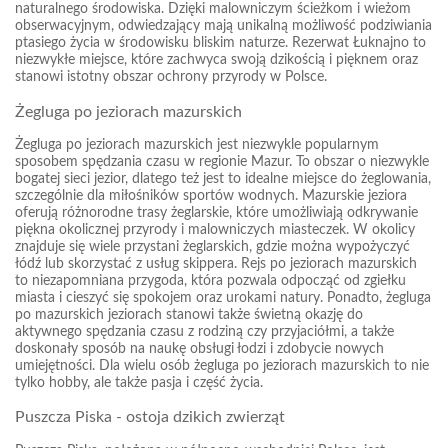
naturalnego środowiska. Dzięki malowniczym ścieżkom i wieżom
obserwacyjnym, odwiedzający mają unikalną możliwość podziwiania
ptasiego życia w środowisku bliskim naturze. Rezerwat Łuknajno to
niezwykłe miejsce, które zachwyca swoją dzikością i pięknem oraz
stanowi istotny obszar ochrony przyrody w Polsce.
Żegluga po jeziorach mazurskich
Żegluga po jeziorach mazurskich jest niezwykle popularnym
sposobem spędzania czasu w regionie Mazur. To obszar o niezwykle
bogatej sieci jezior, dlatego też jest to idealne miejsce do żeglowania,
szczególnie dla miłośników sportów wodnych. Mazurskie jeziora
oferują różnorodne trasy żeglarskie, które umożliwiają odkrywanie
piękna okolicznej przyrody i malowniczych miasteczek. W okolicy
znajduje się wiele przystani żeglarskich, gdzie można wypożyczyć
łódź lub skorzystać z usług skippera. Rejs po jeziorach mazurskich
to niezapomniana przygoda, która pozwala odpocząć od zgiełku
miasta i cieszyć się spokojem oraz urokami natury. Ponadto, żegluga
po mazurskich jeziorach stanowi także świetną okazję do
aktywnego spędzania czasu z rodziną czy przyjaciółmi, a także
doskonały sposób na naukę obsługi łodzi i zdobycie nowych
umiejętności. Dla wielu osób żegluga po jeziorach mazurskich to nie
tylko hobby, ale także pasja i część życia.
Puszcza Piska - ostoja dzikich zwierząt