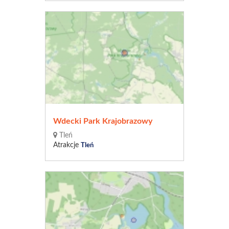
Wdecki Park Krajobrazowy
Tleń
Atrakcje
Tleń