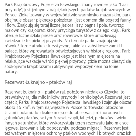
Park Krajobrazowy Pojezierza Iławskiego, znany również jako "Czar
przyrody", jest jednym z najpiękniejszych parków krajobrazowych w
Polsce. Zlokalizowany w województwie warmińsko-mazurskim, park
obejmuje obszar pięknego pojezierza i jest domem dla bogatej fauny
i flory. Znajdują się tutaj liczne jeziora, lasy, bagna i pola, tworząc
malowniczy krajobraz, który przyciąga turystów z całego kraju. Park
oferuje liczne szlaki piesze oraz rowerowe, które umożliwiają
zwiedzanie tej pięknej przyrody. Na terenie parku znajdują się
również liczne atrakcje turystyczne, takie jak zabytkowe zamki i
pałace, które wprowadzają odwiedzających w historię regionu. Park
Krajobrazowy Pojezierza Iławskiego jest idealnym miejscem na
relaksujące wakacje wśród pięknej przyrody, gdzie można cieszyć się
spokojnymi krajobrazami i aktywnym wypoczynkiem na łonie
natury.
Rezerwat Łuknajno - ptaków raj
Rezerwat Łuknajno – ptaków raj, położony niedaleko Giżycka, to
prawdziwy raj dla miłośników przyrody i ornitologów. Rezerwat jest
częścią Parku Krajobrazowego Pojezierza Iławskiego i zajmuje obszar
około 15 km², w tym największe w Polsce torfowisko, otoczone
lasami i polami. To idealne miejsce do obserwacji różnorodnych
gatunków ptaków, w tym żurawi, czapli, łabędzi, perkozów i wielu
innych gatunków, które wykorzystują teren rezerwatu jako miejsce
lęgowe, żerowania lub odpoczynku podczas migracji. Rezerwat jest
też ważnym miejscem ochrony ptaków wodnych i błotnych oraz ich