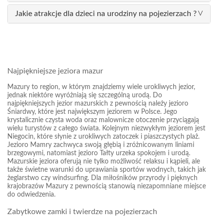
Jakie atrakcje dla dzieci na urodziny na pojezierzach ?
Najpiękniejsze jeziora mazur
Mazury to region, w którym znajdziemy wiele urokliwych jezior,
jednak niektóre wyróżniają się szczególną urodą. Do
najpiękniejszych jezior mazurskich z pewnością należy jezioro
Śniardwy, które jest największym jeziorem w Polsce. Jego
krystalicznie czysta woda oraz malownicze otoczenie przyciągają
wielu turystów z całego świata. Kolejnym niezwykłym jeziorem jest
Niegocin, które słynie z urokliwych zatoczek i piaszczystych plaż.
Jezioro Mamry zachwyca swoją głębią i zróżnicowanym liniami
brzegowymi, natomiast jezioro Tałty urzeka spokojem i urodą.
Mazurskie jeziora oferują nie tylko możliwość relaksu i kąpieli, ale
także świetne warunki do uprawiania sportów wodnych, takich jak
żeglarstwo czy windsurfing. Dla miłośników przyrody i pięknych
krajobrazów Mazury z pewnością stanowią niezapomniane miejsce
do odwiedzenia.
Zabytkowe zamki i twierdze na pojezierzach