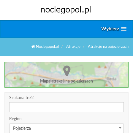
Wybierz
Noclegopol.pl
Atrakcje
Atrakcje na pojezierzach
Mapa atrakcji na pojezierzach
Szukana treść
Region
Pojezierza