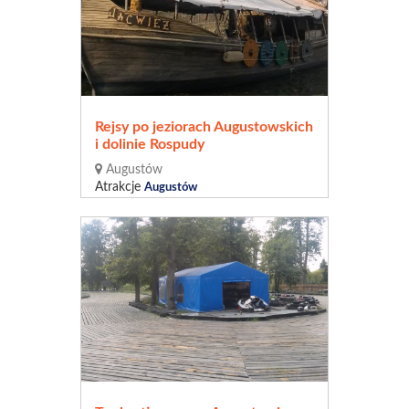
Rejsy po jeziorach Augustowskich
i dolinie Rospudy
Augustów
Atrakcje
Augustów