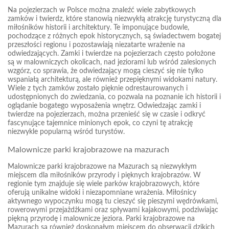
Na pojezierzach w Polsce można znaleźć wiele zabytkowych
zamków i twierdz, które stanowią niezwykłą atrakcję turystyczną dla
miłośników historii i architektury. Te imponujące budowle,
pochodzące z różnych epok historycznych, są świadectwem bogatej
przeszłości regionu i pozostawiają niezatarte wrażenie na
odwiedzających. Zamki i twierdze na pojezierzach często położone
są w malowniczych okolicach, nad jeziorami lub wśród zalesionych
wzgórz, co sprawia, że odwiedzający mogą cieszyć się nie tylko
wspaniałą architekturą, ale również przepięknymi widokami natury.
Wiele z tych zamków zostało pięknie odrestaurowanych i
udostępnionych do zwiedzania, co pozwala na poznanie ich historii i
oglądanie bogatego wyposażenia wnętrz. Odwiedzając zamki i
twierdze na pojezierzach, można przenieść się w czasie i odkryć
fascynujące tajemnice minionych epok, co czyni tę atrakcję
niezwykle popularną wśród turystów.
Malownicze parki krajobrazowe na mazurach
Malownicze parki krajobrazowe na Mazurach są niezwykłym
miejscem dla miłośników przyrody i pięknych krajobrazów. W
regionie tym znajduje się wiele parków krajobrazowych, które
oferują unikalne widoki i niezapomniane wrażenia. Miłośnicy
aktywnego wypoczynku mogą tu cieszyć się pieszymi wędrówkami,
rowerowymi przejażdżkami oraz spływami kajakowymi, podziwiając
piękną przyrodę i malownicze jeziora. Parki krajobrazowe na
Mazurach są również doskonałym miejscem do obserwacji dzikich