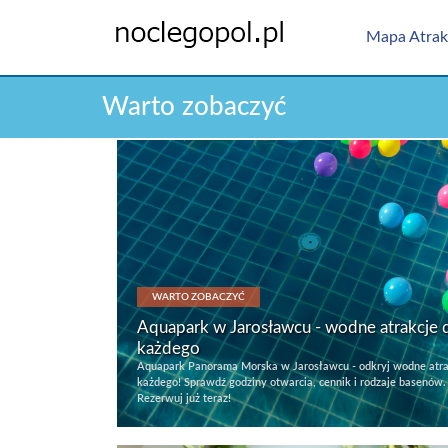
Mapa Atrak
Warto zobaczyć
WARTO ZOBACZYĆ
Aquapark w Jarosławcu - wodne atrakcje 
każdego
Aquapark Panorama Morska w Jarosławcu - odkryj wodne atra
każdego! Sprawdź godziny otwarcia, cennik i rodzaje basenów.
Rezerwuj już teraz!