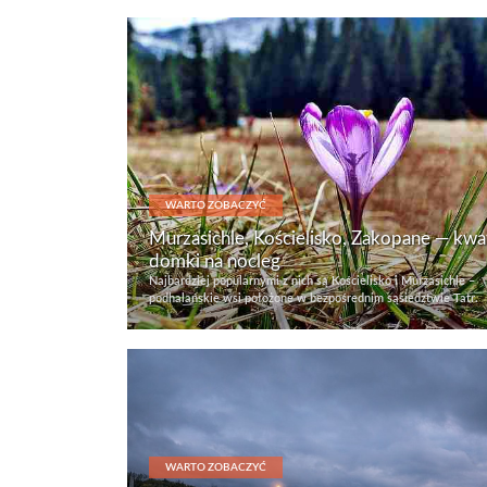
WARTO ZOBACZYĆ
Murzasichle, Kościelisko, Zakopane — kwat
domki na nocleg
Najbardziej popularnymi z nich są Kościelisko i Murzasichle –
podhalańskie wsi położone w bezpośrednim sąsiedztwie Tatr.
WARTO ZOBACZYĆ