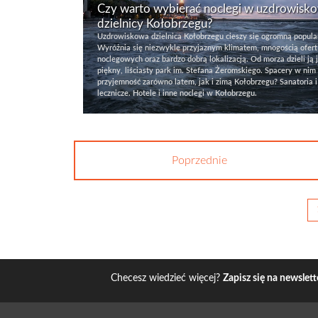
Czy warto wybierać noclegi w uzdrowisk
dzielnicy Kołobrzegu?
Uzdrowiskowa dzielnica Kołobrzegu cieszy się ogromną popula
Wyróżnia się niezwykle przyjaznym klimatem, mnogością ofert
noclegowych oraz bardzo dobrą lokalizacją. Od morza dzieli ją 
piękny, liściasty park im. Stefana Żeromskiego. Spacery w nim 
przyjemność zarówno latem, jak i zimą Kołobrzegu? Sanatoria i
lecznicze. Hotele i inne noclegi w Kołobrzegu.
Poprzednie
Checesz wiedzieć więcej?
Zapisz się na newslett