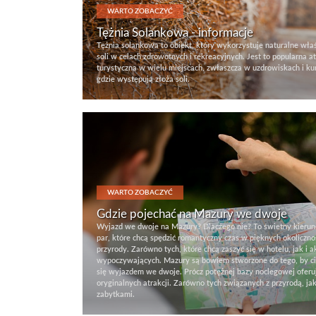
WARTO ZOBACZYĆ
Tężnia Solankowa - informacje
Tężnia solankowa to obiekt, który wykorzystuje naturalne wła
soli w celach zdrowotnych i rekreacyjnych. Jest to popularna a
turystyczna w wielu miejscach, zwłaszcza w uzdrowiskach i ku
gdzie występują złoża soli.
WARTO ZOBACZYĆ
Gdzie pojechać na Mazury we dwoje
Wyjazd we dwoje na Mazury? Dlaczego nie? To świetny kierun
par, które chcą spędzić romantyczny czas w pięknych okoliczno
przyrody. Zarówno tych, które chcą zaszyć się w hotelu, jak i 
wypoczywających. Mazury są bowiem stworzone do tego, by c
się wyjazdem we dwoje. Prócz potężnej bazy noclegowej oferu
oryginalnych atrakcji. Zarówno tych związanych z przyrodą, jak
zabytkami.