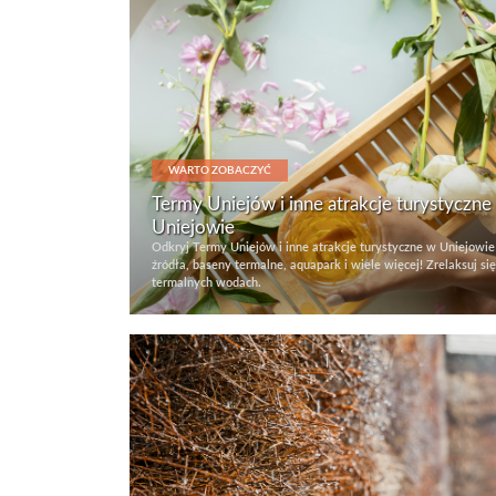
WARTO ZOBACZYĆ
Termy Uniejów i inne atrakcje turystyczne
Uniejowie
Odkryj Termy Uniejów i inne atrakcje turystyczne w Uniejowie
źródła, baseny termalne, aquapark i wiele więcej! Zrelaksuj si
termalnych wodach.