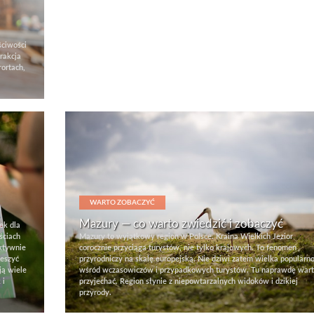
ściwości
trakcja
rortach,
WARTO ZOBACZYĆ
Mazury — co warto zwiedzić i zobaczyć
ek dla
ściach
Mazury to wyjątkowy region w Polsce. Kraina Wielkich Jezior
aktywnie
corocznie przyciąga turystów, nie tylko krajowych. To fenomen
ieszyć
przyrodniczy na skalę europejską. Nie dziwi zatem wielka popularn
ją wiele
wśród wczasowiczów i przypadkowych turystów. Tu naprawdę war
 i
przyjechać. Region słynie z niepowtarzalnych widoków i dzikiej
przyrody.