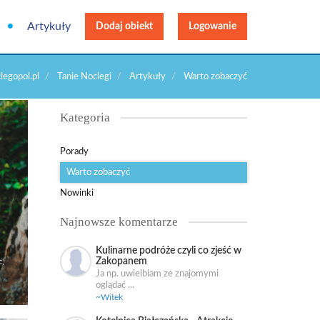
Artykuły
Dodaj obiekt
Logowanie
egopol.pl
Tanie Noclegi
Artykuły
Warto zobaczyć
Kategoria
Porady
Warto zobaczyć
Nowinki
Najnowsze komentarze
Kulinarne podróże czyli co zjeść w
Zakopanem
ć,
Ja np. uwielbiam ze znajomymi
oglądać ...
~Witek