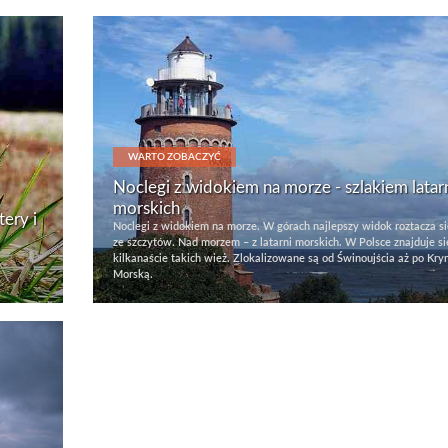
WARTO ZOBACZYĆ
Noclegi z widokiem na morze - szlakiem latar
morskich
ery i
Noclegi z widokiem na morze. W górach najlepszy widok roztacza si
ze szczytów. Nad morzem – z latarni morskich. W Polsce znajduje si
kilkanaście takich wież. Zlokalizowane są od Świnoujścia aż po Kry
Morską.