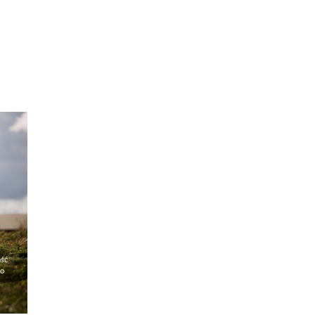
ość
to