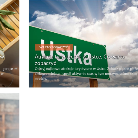
WARTO ZOBACZYĆ
 w
Atrakcje turystyczne w Ustce. Co warto
zobaczyć
 - gorące
Odkryj najlepsze atrakcje turystyczne w Ustce! Zobacz piękne plaże
ę w
ciekawe miejsca i spędź aktywnie czas w tym uroczym nadmorskim
mieście.