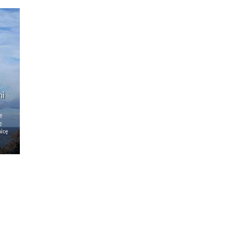
ni
ę
ę
nicę