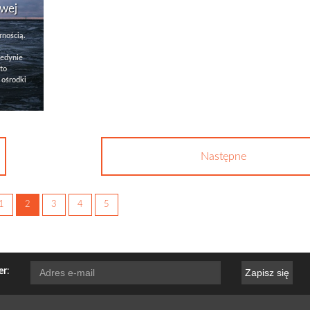
owej
rnością.
jedynie
to
 ośrodki
Następne
1
2
3
4
5
er
:
Zapisz się