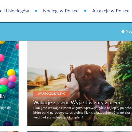
cji i Noclegów
Noclegi w Polsce
Atrakcje w Polsce
Nocl
WARTO ZOBACZYĆ
dla
Wakacje z psem. Wyjazd w góry z psem
kcje dla
Planujesz wakacje z psem w góry? Sprawdź, gdzie najlepiej pojecha
które parki narodowe są psiolubne i jak się przygotować na górską
wędrówkę z najlepszym kumplem!