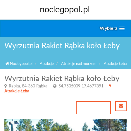
Wybierz
Wyrzutnia Rakiet Rąbka koło Łeby
Noclegopol.pl
Atrakcje
Atrakcje nad morzem
Atrakcje Łeba
Wyrzutnia Rakiet Rąbka koło Łeby
Rąbka, 84-360 Rąbka
54.7505009 17.4677891
Atrakcje Łeba