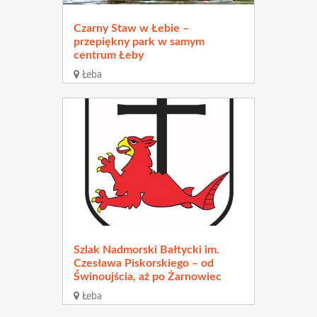
Czarny Staw w Łebie –
przepiękny park w samym
centrum Łeby
Łeba
Odległość
5.67 km
Szlak Nadmorski Bałtycki im.
Czesława Piskorskiego – od
Świnoujścia, aż po Żarnowiec
Łeba
Odległość
5.78 km