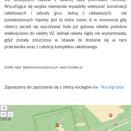
Do dzisiejszych czasów z dawnej bazy przertwało niewiele.
Wycofujące się wojska niemieckie wysadziły wiekszość konstrukcji
rakietowych i zabrały gruz. Jedną z ciekawszych, nie
potwierdzonych hipotez jest ta która mówi, iż w momencie gdy
niemcy zaczeli się wycofywać była już gotowa rakieta podobna
wielkościowo do rakiety V2. Jednak rakieta nigdy nie wystartowała,
gdyż została zniszczona w obawie że dostanie się w ręce
przeciwnika wraz z całością kompleksu rakietowego.
Żródło zdjęć: lebskiserwisturystyczny.pl , www.fotoleba.pl
Zapraszamy do zapoznania się z ofertą noclegów na -
Noclegi Łeba
⤢
+
−
100 m