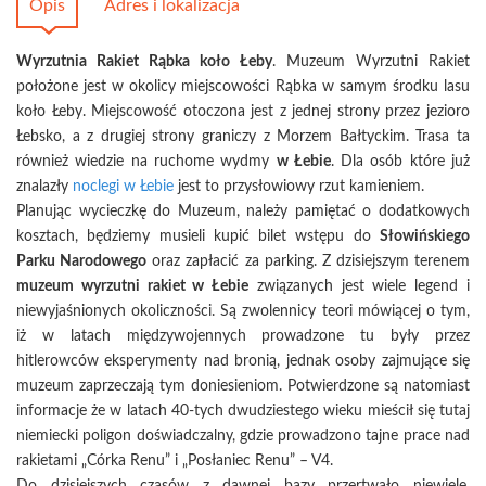
Opis
Adres i lokalizacja
Wyrzutnia Rakiet Rąbka koło Łeby
. Muzeum Wyrzutni Rakiet
położone jest w okolicy miejscowości Rąbka w samym środku lasu
koło Łeby. Miejscowość otoczona jest z jednej strony przez jezioro
Łebsko, a z drugiej strony graniczy z Morzem Bałtyckim. Trasa ta
również wiedzie na ruchome wydmy
w Łebie
. Dla osób które już
znalazły
noclegi w Łebie
jest to przysłowiowy rzut kamieniem.
Planując wycieczkę do Muzeum, należy pamiętać o dodatkowych
kosztach, będziemy musieli kupić bilet wstępu do
Słowińskiego
Parku Narodowego
oraz zapłacić za parking. Z dzisiejszym terenem
muzeum wyrzutni rakiet w Łebie
związanych jest wiele legend i
niewyjaśnionych okoliczności. Są zwolennicy teori mówiącej o tym,
iż w latach międzywojennych prowadzone tu były przez
hitlerowców eksperymenty nad bronią, jednak osoby zajmujące się
muzeum zaprzeczają tym doniesieniom. Potwierdzone są natomiast
informacje że w latach 40-tych dwudziestego wieku mieścił się tutaj
niemiecki poligon doświadczalny, gdzie prowadzono tajne prace nad
rakietami „Córka Renu” i „Posłaniec Renu” – V4.