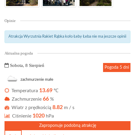
Opinie
Atrakcja Wyrzutnia Rakiet Rąbka koło Łeby Łeba nie ma jeszcze opinii
Aktualna pogoda
Sobota, 8 Sierpień
Pogoda 5 dni
zachmurzenie małe
13.69
Temperatura
℃
66
Zachmurzenie
%
8.82
Wiatr z prędkością
m / s
1020
Ciśnienie
hPa
Zaproponuje podobną atrakcję