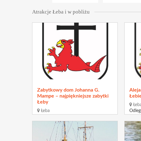
Atrakcje Łeba i w pobliżu
Zabytkowy dom Johanna G.
Alej
Mampe – najpiękniejsze zabytki
Łebi
Łeby
Łeb
Łeba
Odleg
Odległość
210 m