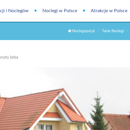
cji i Noclegów
Noclegi w Polsce
Atrakcje w Polsce
Noclegopol.pl
Tanie Noclegi
onaty Łeba