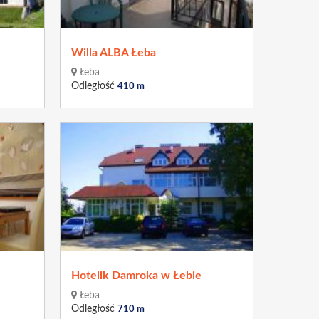
Willa ALBA Łeba
Łeba
Odległość
410 m
Hotelik Damroka w Łebie
Łeba
Odległość
710 m