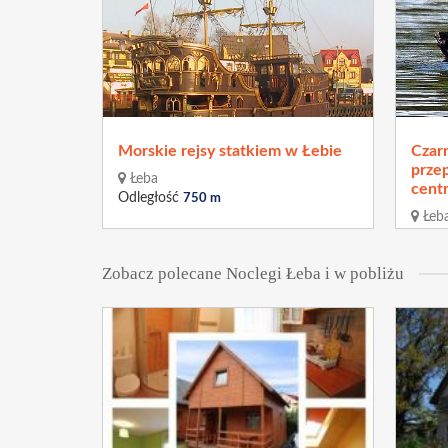
Morskie rejsy statkiem w Łebie
Czar
prze
Łeba
cent
Odległość
750 m
Łeb
Odleg
Zobacz polecane Noclegi Łeba i w pobliżu