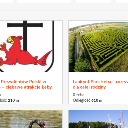
a Prezydentów Polski w
Labirynt Park Łeba – rozr
e – ciekawe atrakcje Łeby
dla całej rodziny
a
Łeba
łość
Odległość
210 m
610 m