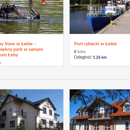
ny Staw w Łebie –
Port rybacki w Łebie
piękny park w samym
Łeba
rum Łeby
Odległość
1.26 km
a
łość
1.16 km