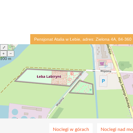
Pensjonat Atalia w Łebie, adres: Zielona 4A, 84-360
⤢
+
−
100 m
Noclegi w górach
Noclegi nad m