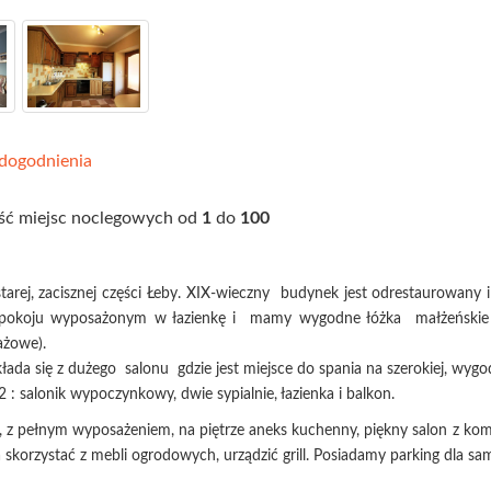
dogodnienia
ść miejsc noclegowych od
1
do
100
ej, zacisznej części Łeby. XIX-wieczny budynek jest odrestaurowany i
m pokoju wyposażonym w łazienkę i mamy wygodne łóżka małżeńskie
ażowe).
da się z dużego salonu gdzie jest miejsce do spania na szerokiej, wygodn
: salonik wypoczynkowy, dwie sypialnie, łazienka i balkon.
z pełnym wyposażeniem, na piętrze aneks kuchenny, piękny salon z komi
skorzystać z mebli ogrodowych, urządzić grill. Posiadamy parking dla 