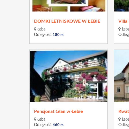
DOMKI LETNISKOWE W ŁEBIE
Vill
Łeba
Łeb
Odległość
Odleg
180 m
Pensjonat Głan w Łebie
Kwat
Łeba
Łeb
Odległość
Odleg
460 m