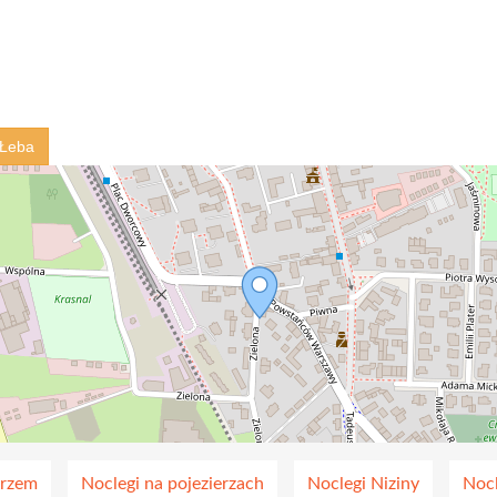
 Łeba
orzem
Noclegi na pojezierzach
Noclegi Niziny
Noc