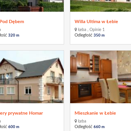
a Pod Dębem
Willa Ultima w Łebie
a
Łeba , Opinie 1
łość
Odległość
320 m
350 m
ery prywatne Homar
Mieszkanie w Łebie
a
Łeba
łość
Odległość
600 m
660 m