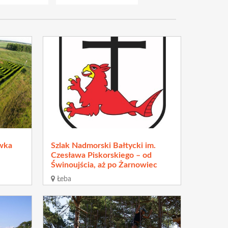
ywka
Szlak Nadmorski Bałtycki im.
Czesława Piskorskiego – od
Świnoujścia, aż po Żarnowiec
Łeba
Odległość
660 m