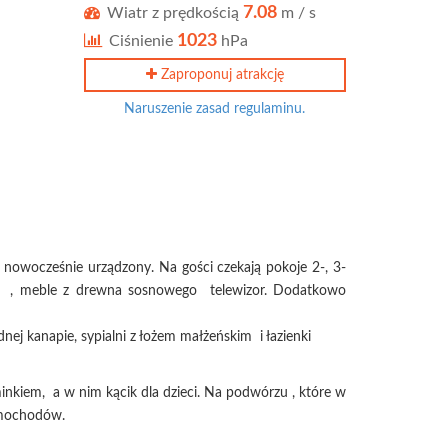
7.08
Wiatr z prędkością
m / s
1023
Ciśnienie
hPa
Zaproponuj atrakcję
Naruszenie zasad regulaminu.
 nowocześnie urządzony. Na gości czekają pokoje 2-, 3-
 , meble z drewna sosnowego telewizor. Dodatkowo
ej kanapie, sypialni z łożem małżeńskim i łazienki
nkiem, a w nim kącik dla dzieci. Na podwórzu , które w
samochodów.