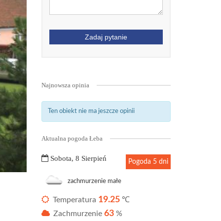
Next
Zadaj pytanie
Najnowsza opinia
Ten obiekt nie ma jeszcze opinii
Aktualna pogoda Łeba
Sobota, 8 Sierpień
Pogoda 5 dni
zachmurzenie małe
19.25
Temperatura
℃
63
Zachmurzenie
%