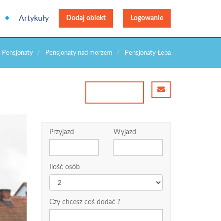
Artykuły
Dodaj obiekt
Logowanie
Pensjonaty
Pensjonaty nad morzem
Pensjonaty Łeba
Przyjazd
Wyjazd
Ilość osób
Czy chcesz coś dodać ?