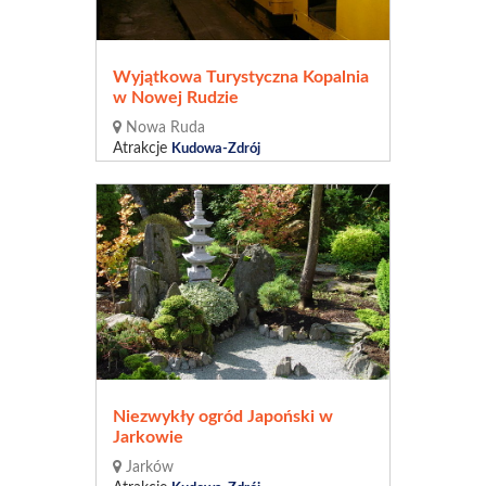
Wyjątkowa Turystyczna Kopalnia
w Nowej Rudzie
Nowa Ruda
Atrakcje
Kudowa-Zdrój
Niezwykły ogród Japoński w
Jarkowie
Jarków