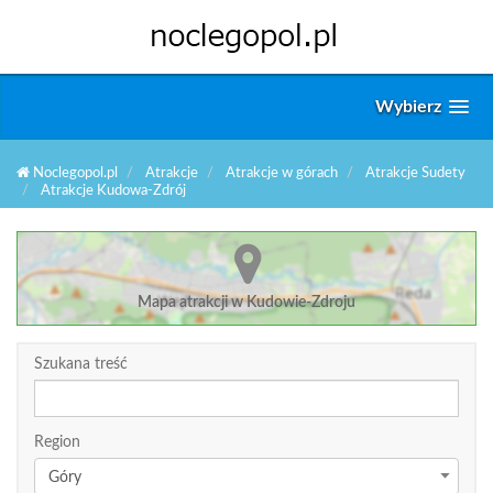
Wybierz
Noclegopol.pl
Atrakcje
Atrakcje w górach
Atrakcje Sudety
Atrakcje Kudowa-Zdrój
Mapa atrakcji w Kudowie-Zdroju
Szukana treść
Region
Góry