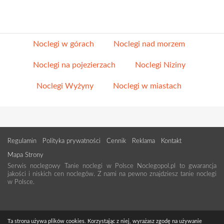
Noclegi w górach
Noclegi nad morzem
Noclegi na pojezierzach
Noclegi Niziny
Noclegi Wyżyny
Noclegi w miastach
Regulamin
Polityka prywatności
Cennik
Reklama
Kontakt
Mapa Strony
Serwis noclegowy Tanie noclegi w Polsce Noclegopol.pl to gwarancja
jakości i niskich cen noclegów. Z nami na pewno znajdziesz tanie noclegi
w Polsce.
Ta strona używa plików cookies. Korzystając z niej, wyrażasz zgodę na używanie