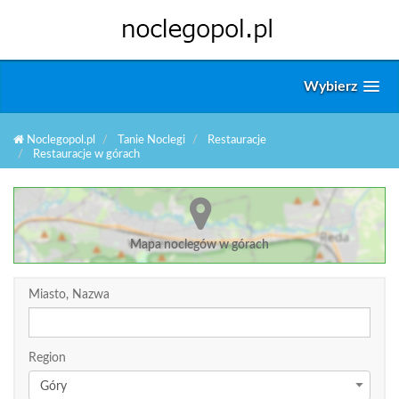
Wybierz
Noclegopol.pl
Tanie Noclegi
Restauracje
Restauracje w górach
Mapa noclegów w górach
Miasto, Nazwa
Region
Góry