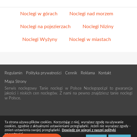
Noclegi w górach
Noclegi nad morzem
Noclegi na pojezierzach
Noclegi Niziny
Noclegi Wyżyny
Noclegi w miastach
Regulamin
Polityka prywatności
Cennik
Reklama
Kontakt
Mapa Strony
Serwis noclegowy Tanie noclegi w Polsce Noclegopol.pl to gwarancja
jakości i niskich cen noclegów. Z nami na pewno znajdziesz tanie noclegi
w Polsce.
Ta strona używa plików cookies. Korzystając z niej, wyrażasz zgodę na używanie
cookies, zgodnie z aktualnymi ustawieniami przeglądarki. Jeżeli nie wyrażasz zgody -
zmień ustawienia swojej przeglądarki.
Dowiedz się więcej z naszej polityki
prywatności.