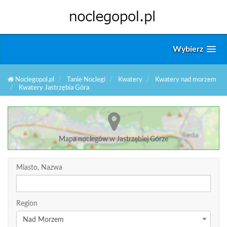
Wybierz
Noclegopol.pl
Tanie Noclegi
Kwatery
Kwatery nad morzem
Kwatery Jastrzębia Góra
Mapa noclegów w Jastrzębiej Górze
Miasto, Nazwa
Region
Nad Morzem