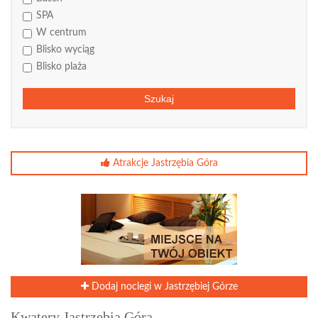
SPA
W centrum
Blisko wyciąg
Blisko plaża
Szukaj
Atrakcje Jastrzębia Góra
Dodaj noclegi w Jastrzębiej Górze
Kwatery Jastrzębia Góra