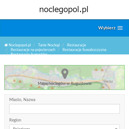
Wybierz
Noclegopol.pl
Tanie Noclegi
Restauracje
Restauracje na pojezierzach
Restauracje Suwalszczyzna
Restauracje Augustów
Mapa noclegów w Augustowie
Miasto, Nazwa
Region