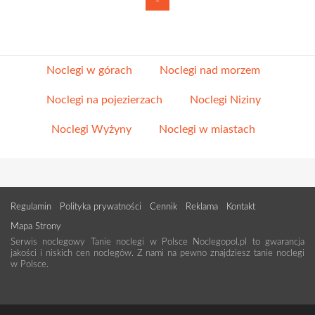
Noclegi w górach
Noclegi nad morzem
Noclegi na pojezierzach
Noclegi Niziny
Noclegi Wyżyny
Noclegi w miastach
Regulamin
Polityka prywatności
Cennik
Reklama
Kontakt
Mapa Strony
Serwis noclegowy Tanie noclegi w Polsce Noclegopol.pl to gwarancja
jakości i niskich cen noclegów. Z nami na pewno znajdziesz tanie noclegi
w Polsce.