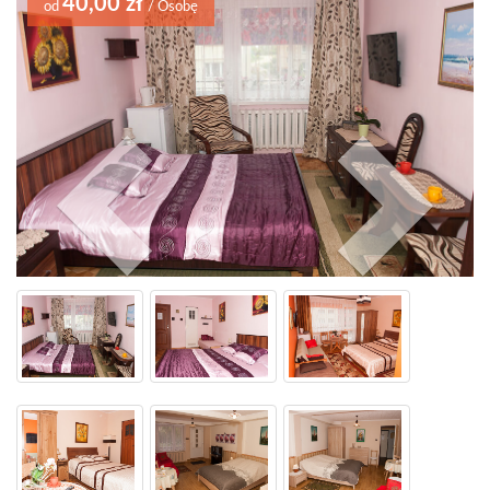
40,00 zł
od
/ Osobę
Previo