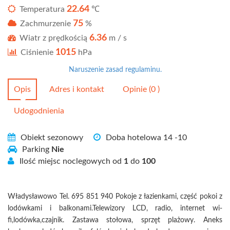
22.64
Temperatura
℃
75
Zachmurzenie
%
6.36
Wiatr z prędkością
m / s
1015
Ciśnienie
hPa
Naruszenie zasad regulaminu.
Opis
Adres i kontakt
Opinie (0 )
Udogodnienia
Obiekt sezonowy
Doba hotelowa 14 -10
Parking
Nie
Ilość miejsc noclegowych od
1
do
100
Władysławowo Tel. 695 851 940 Pokoje z łazienkami, część pokoi z
lodówkami i balkonami.Telewizory LCD, radio, internet wi-
fi,lodówka,czajnik. Zastawa stołowa, sprzęt plażowy. Aneks