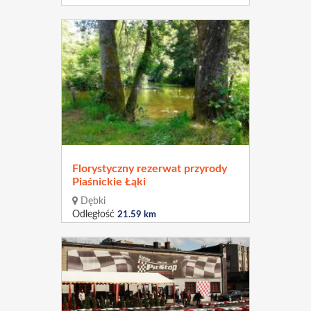
Florystyczny rezerwat przyrody
Piaśnickie Łąki
Dębki
Odległość
21.59 km