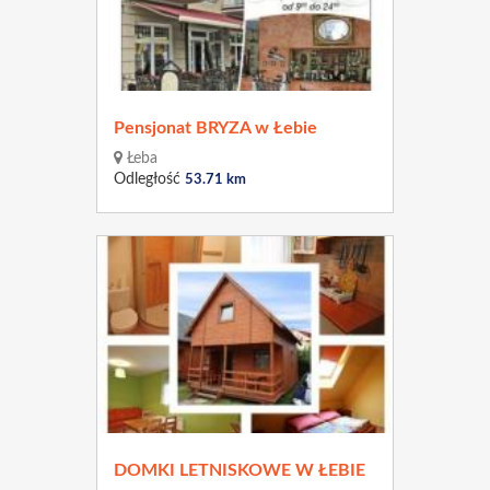
Pensjonat BRYZA w Łebie
Łeba
Odległość
53.71 km
DOMKI LETNISKOWE W ŁEBIE