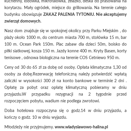
kuchenny, lodówka, mikrofalówka, żelazko, deska do prasowania na
korytarzu. Mały ogródek, miejsce do grillowania. Na terenie całego
budynku obowiązuje
ZAKAZ PALENIA TYTONIU.
Nie akceptujemy
zwierząt domowych.
Nasz dom znajduje się w spokojnej okolicy przy Parku Miejskim , do
plaży około 1000 m, do centrum miasta 700 m, stołówka 15 m, bar
100 m. Ocean Park 150m. Plac zabaw dla dzieci 50m, boisko do
piłki siatkowej, kosza 150 m. Jazdy konne 400 m. Kryty Basen, korty
tenisowe , odnowa biologiczna na terenie COS Cetniewo 950 m.
Ceny od 30 do 65 zł za dobę od osoby. Opłata klimatyczna 1,30 od
osoby za dobę.Rezerwację telefoniczną należy potwierdzić wpłatą
zaliczki w wysokości 300 zł na konto bankowe w terminie 2 dni .
Opłatę za pobyt oraz opłatę klimatyczną pobieramy w dniu
przyjazdu.W przypadku rezygnacji na 2 tygodnie przed
rozpoczęciem pobytu, wadium nie podlega zwrotowi.
Doba hotelowa rozpoczyna się o godz.14 w dniu przyjazdu, a
kończy o godz. 10 w dniu wyjazdu.
Młodzieży nie przyjmujemy.
www.wladyslawowo-halina.pl