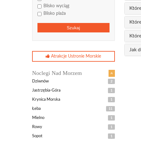
Blisko wyciąg
Które
Blisko plaża
Które
Szukaj
Które
Jak d
Atrakcje Ustronie Morskie
Noclegi Nad Morzem
Dziwnów
2
Jastrzębia-Góra
1
Krynica Morska
1
Łeba
11
Mielno
1
Rowy
1
Sopot
1