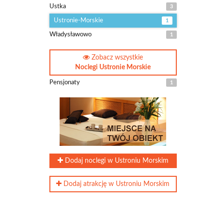
Ustka
3
Ustronie-Morskie
1
Władysławowo
1
Zobacz wszystkie
Noclegi Ustronie Morskie
Pensjonaty
1
Dodaj noclegi w Ustroniu Morskim
Dodaj atrakcję w Ustroniu Morskim