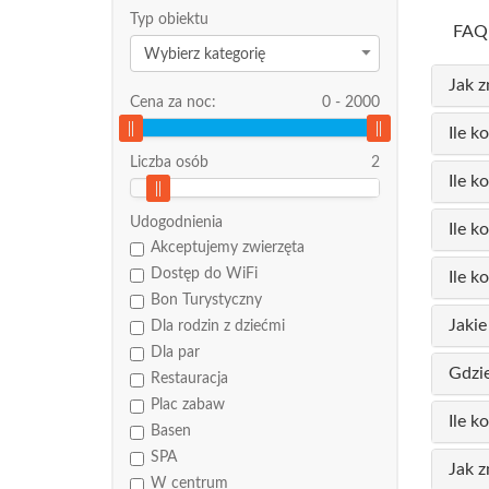
Typ obiektu
FAQ 
Wybierz kategorię
Jak z
Cena za noc:
0
-
2000
Ile k
Liczba osób
2
Ile k
Udogodnienia
Ile 
Akceptujemy zwierzęta
Dostęp do WiFi
Ile k
Bon Turystyczny
Jakie
Dla rodzin z dziećmi
Dla par
Gdzi
Restauracja
Plac zabaw
Ile k
Basen
SPA
Jak z
W centrum