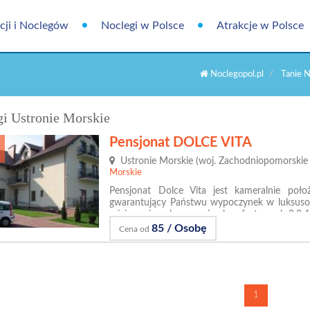
cji i Noclegów
Noclegi w Polsce
Atrakcje w Polsce
Noclegopol.pl
Tanie N
i Ustronie Morskie
Pensjonat DOLCE VITA
Ustronie Morskie (woj. Zachodniopomorskie
Morskie
Pensjonat Dolce Vita jest kameralnie poło
gwarantujący Państwu wypoczynek w luksuso
miejscami noclegowymi w komfortowych 2,3,
85 / Osobę
Cena od
1