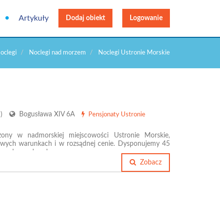
Artykuły
Dodaj obiekt
Logowanie
oclegi
Noclegi nad morzem
Noclegi Ustronie Morskie
 )
Bogusława XIV 6A
Pensjonaty Ustronie
żony w nadmorskiej miejscowości Ustronie Morskie,
wych warunkach i w rozsądnej cenie. Dysponujemy 45
4 osobowych pok
Zobacz