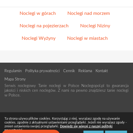
Noclegi w górach
Noclegi nad morzem
Noclegi na pojezierzach
Noclegi Niziny
Noclegi Wyżyny
Noclegi w miastach
Regulamin
Polityka prywatności
Cennik
Reklama
Kontakt
Mapa Strony
Serwis noclegowy Tanie noclegi w Polsce Noclegopol.pl to gwarancja
jakości i niskich cen noclegów. Z nami na pewno znajdziesz tanie noclegi
w Polsce.
Ta strona używa plików cookies. Korzystając z niej, wyrażasz zgodę na używanie
cookies, zgodnie z aktualnymi ustawieniami przeglądarki. Jeżeli nie wyrażasz zgody -
zmień ustawienia swojej przeglądarki.
Dowiedz się więcej z naszej polityki
prywatności.