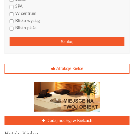
SPA
W centrum
Blisko wyciąg
Blisko plaża
Szukaj
Atrakcje Kielce
Dodaj noclegi w Kielcach
Hotele Kielce