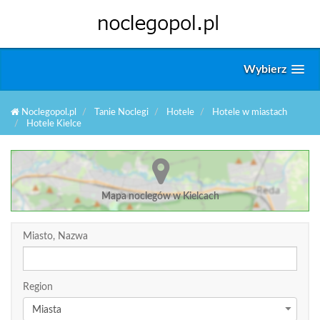
Wybierz
Noclegopol.pl
Tanie Noclegi
Hotele
Hotele w miastach
Hotele Kielce
Mapa noclegów w Kielcach
Miasto, Nazwa
Region
Miasta