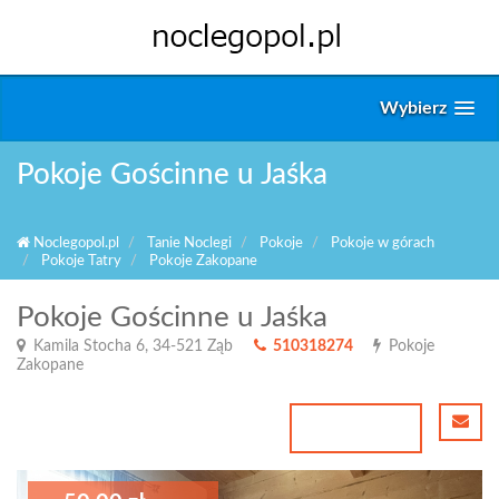
Wybierz
Pokoje Gościnne u Jaśka
Noclegopol.pl
Tanie Noclegi
Pokoje
Pokoje w górach
Pokoje Tatry
Pokoje Zakopane
Pokoje Gościnne u Jaśka
Kamila Stocha 6, 34-521 Ząb
510318274
Pokoje
Zakopane