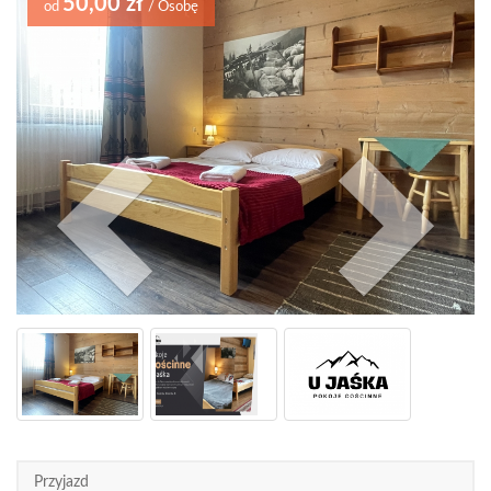
50,00 zł
od
/ Osobę
Previo
Przyjazd