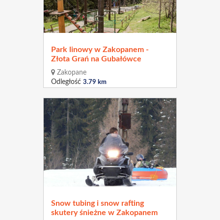
Park linowy w Zakopanem -
Złota Grań na Gubałówce
Zakopane
Odległość
3.79 km
Snow tubing i snow rafting
skutery śnieżne w Zakopanem