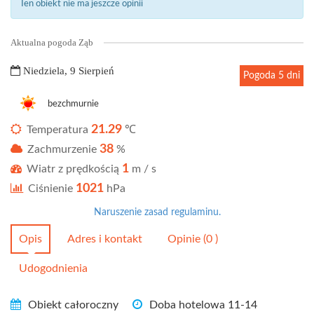
Ten obiekt nie ma jeszcze opinii
Aktualna pogoda Ząb
Niedziela, 9 Sierpień
Pogoda 5 dni
bezchmurnie
21.29
Temperatura
℃
38
Zachmurzenie
%
1
Wiatr z prędkością
m / s
1021
Ciśnienie
hPa
Naruszenie zasad regulaminu.
Opis
Adres i kontakt
Opinie (0 )
Udogodnienia
Obiekt całoroczny
Doba hotelowa 11-14