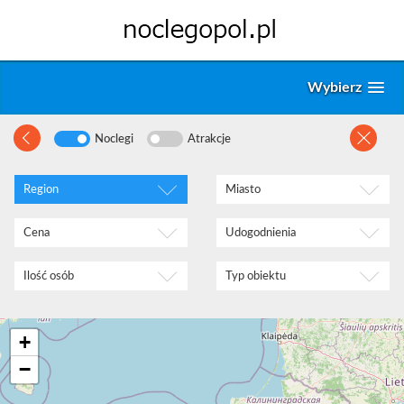
Niziny
Wyżyny
Miasta
Wybierz
Noclegi
Atrakcje
Cena za noc:
0
-
2000
Region
Miasto
Liczba osób:
1
Cena
Udogodnienia
Ilość osób
Typ obiektu
+
−